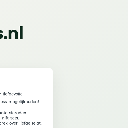
.nl
 liefdevolle
ess mogelijkheden!
ante sieraden.
ift sets.
ek over liefde leidt.