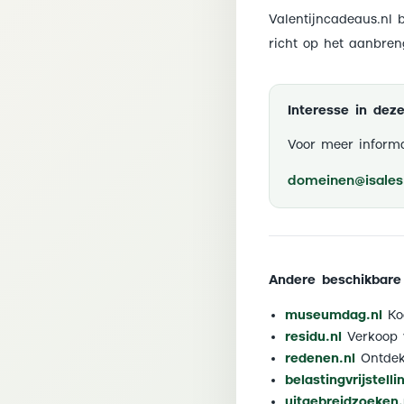
Valentijncadeaus.nl 
richt op het aanbren
Interesse in de
Voor meer informa
domeinen@isales.
Andere beschikbare
museumdag.nl
Koo
residu.nl
Verkoop 
redenen.nl
Ontdek 
belastingvrijstelli
uitgebreidzoeken.